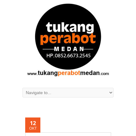
12
OKT