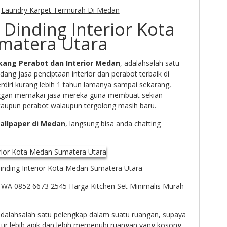
:
Laundry Karpet Termurah Di Medan
Dinding Interior Kota
matera Utara
kang Perabot dan Interior Medan
, adalahsalah satu
dang jasa penciptaan interior dan perabot terbaik di
erdiri kurang lebih 1 tahun lamanya sampai sekarang,
anggan memakai jasa mereka guna membuat sekian
taupun perabot walaupun tergolong masih baru.
llpaper di Medan
, langsung bisa anda chatting
inding Interior Kota Medan Sumatera Utara
:
WA 0852 6673 2545 Harga Kitchen Set Minimalis Murah
dalahsalah satu pelengkap dalam suatu ruangan, supaya
atur lebih apik dan lebih memenuhi ruangan yang kosong.