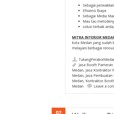
Sebagai perwakila
Efisiensi Biaya
Sebagai Media Mar
Mau tau metodenya 
solusi terbaik anda
MITRA INTERIOR MEDA
kota Medan yang sudah ka
melayani berbagai renovasi
TukangPerabotMeda
Jasa Booth Pameran
Medan
,
Jasa Kontraktor
Medan
,
Jasa Pembuatan 
Medan
,
Kontraktor Boot
Medan
Leave a co
02