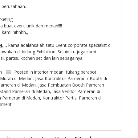
n perusahaan.
keting
buat event unik dan meriah!!!!
, kami nihhhh,,
N
,,,, karna adalahsalah satu Event corporate specialist di
wakan di bidang Exhibition. Selain itu juga kami
, partisi, kitchen set dan lain sebagainya.
n
Posted in
interior medan
,
tukang perabot
 Murah di Medan
,
Jasa Kontraktor Pameran / Booth di
 Pameran di Medan
,
Jasa Pembuatan Booth Pameran
Stand Pameran di Medan
,
Jasa Vendor Pameran di
h Pameran di Medan
,
Kontraktor Partisi Pameran di
mment