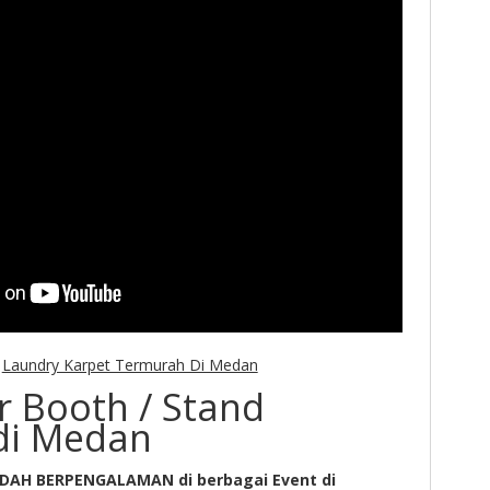
:
Laundry Karpet Termurah Di Medan
r Booth / Stand
di Medan
DAH BERPENGALAMAN di berbagai Event di