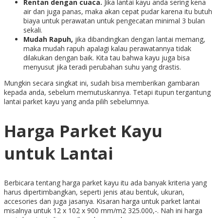
Rentan dengan cuaca.
Jika lantai kayu anda sering kena
air dan juga panas, maka akan cepat pudar karena itu butuh
biaya untuk perawatan untuk pengecatan minimal 3 bulan
sekali.
Mudah Rapuh,
jika dibandingkan dengan lantai memang,
maka mudah rapuh apalagi kalau perawatannya tidak
dilakukan dengan baik. Kita tau bahwa kayu juga bisa
menyusut jika teradi perubahan suhu yang drastis.
Mungkin secara singkat ini, sudah bisa memberikan gambaran
kepada anda, sebelum memutuskannya. Tetapi itupun tergantung
lantai parket kayu yang anda pilih sebelumnya.
Harga Parket Kayu
untuk Lantai
Berbicara tentang harga parket kayu itu ada banyak kriteria yang
harus dipertimbangkan, seperti jenis atau bentuk, ukuran,
accesories dan juga jasanya. Kisaran harga untuk parket lantai
misalnya untuk 12 x 102 x 900 mm/m2 325.000,-. Nah ini harga