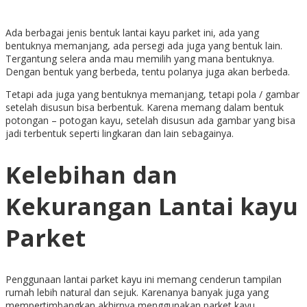
Ada berbagai jenis bentuk lantai kayu parket ini, ada yang
bentuknya memanjang, ada persegi ada juga yang bentuk lain.
Tergantung selera anda mau memilih yang mana bentuknya.
Dengan bentuk yang berbeda, tentu polanya juga akan berbeda.
Tetapi ada juga yang bentuknya memanjang, tetapi pola / gambar
setelah disusun bisa berbentuk. Karena memang dalam bentuk
potongan – potogan kayu, setelah disusun ada gambar yang bisa
jadi terbentuk seperti lingkaran dan lain sebagainya.
Kelebihan dan
Kekurangan Lantai kayu
Parket
Penggunaan lantai parket kayu ini memang cenderun tampilan
rumah lebih natural dan sejuk. Karenanya banyak juga yang
mempertimbangkan akhirnya menggunakan parket kayu