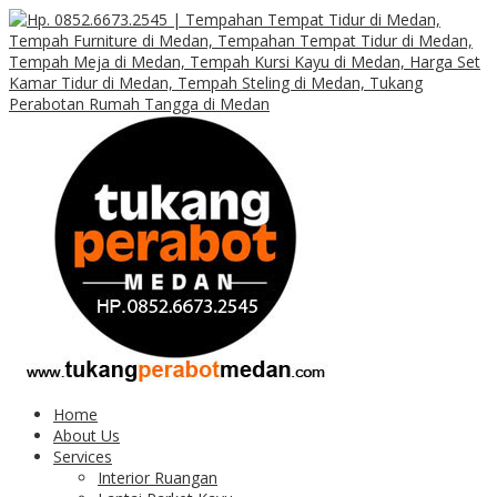
Home
About Us
Services
Interior Ruangan