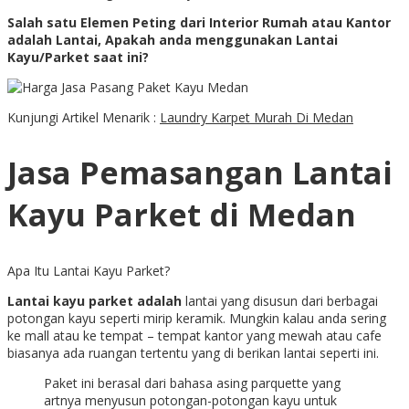
Salah satu Elemen Peting dari Interior Rumah atau Kantor
adalah Lantai, Apakah anda menggunakan Lantai
Kayu/Parket saat ini?
Kunjungi Artikel Menarik :
Laundry Karpet Murah Di Medan
Jasa Pemasangan Lantai
Kayu Parket di Medan
Apa Itu Lantai Kayu Parket?
Lantai kayu parket adalah
lantai yang disusun dari berbagai
potongan kayu seperti mirip keramik. Mungkin kalau anda sering
ke mall atau ke tempat – tempat kantor yang mewah atau cafe
biasanya ada ruangan tertentu yang di berikan lantai seperti ini.
Paket ini berasal dari bahasa asing parquette yang
artnya menyusun potongan-potongan kayu untuk