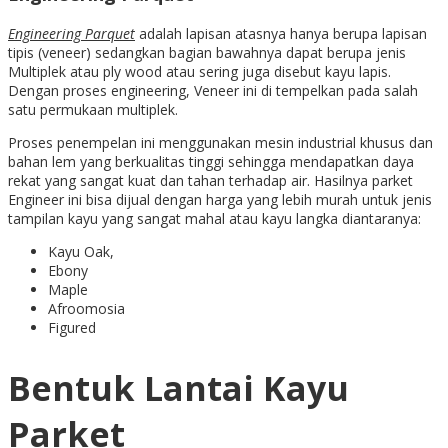
Engineering Parquet
adalah lapisan atasnya hanya berupa lapisan
tipis (veneer) sedangkan bagian bawahnya dapat berupa jenis
Multiplek atau ply wood atau sering juga disebut kayu lapis.
Dengan proses engineering, Veneer ini di tempelkan pada salah
satu permukaan multiplek.
Proses penempelan ini menggunakan mesin industrial khusus dan
bahan lem yang berkualitas tinggi sehingga mendapatkan daya
rekat yang sangat kuat dan tahan terhadap air. Hasilnya parket
Engineer ini bisa dijual dengan harga yang lebih murah untuk jenis
tampilan kayu yang sangat mahal atau kayu langka diantaranya:
Kayu Oak,
Ebony
Maple
Afroomosia
Figured
Bentuk Lantai Kayu
Parket