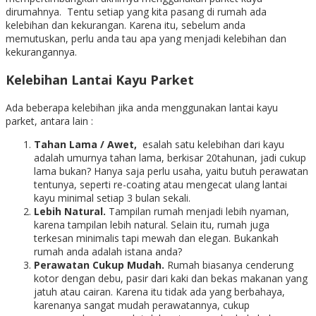
dirumahnya. Tentu setiap yang kita pasang di rumah ada
kelebihan dan kekurangan. Karena itu, sebelum anda
memutuskan, perlu anda tau apa yang menjadi kelebihan dan
kekurangannya.
Kelebihan Lantai Kayu Parket
Ada beberapa kelebihan jika anda menggunakan lantai kayu
parket, antara lain :
Tahan Lama / Awet,
esalah satu kelebihan dari kayu
adalah umurnya tahan lama, berkisar 20tahunan, jadi cukup
lama bukan? Hanya saja perlu usaha, yaitu butuh perawatan
tentunya, seperti re-coating atau mengecat ulang lantai
kayu minimal setiap 3 bulan sekali.
Lebih Natural.
Tampilan rumah menjadi lebih nyaman,
karena tampilan lebih natural. Selain itu, rumah juga
terkesan minimalis tapi mewah dan elegan. Bukankah
rumah anda adalah istana anda?
Perawatan Cukup Mudah.
Rumah biasanya cenderung
kotor dengan debu, pasir dari kaki dan bekas makanan yang
jatuh atau cairan. Karena itu tidak ada yang berbahaya,
karenanya sangat mudah perawatannya, cukup