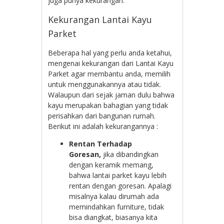
juga punya kekurangan.
Kekurangan Lantai Kayu
Parket
Beberapa hal yang perlu anda ketahui,
mengenai kekurangan dari Lantai Kayu
Parket agar membantu anda, memilih
untuk menggunakannya atau tidak.
Walaupun dari sejak jaman dulu bahwa
kayu merupakan bahagian yang tidak
perisahkan dari bangunan rumah.
Berikut ini adalah kekurangannya :
Rentan Terhadap
Goresan,
jika dibandingkan
dengan keramik memang,
bahwa lantai parket kayu lebih
rentan dengan goresan. Apalagi
misalnya kalau dirumah ada
memindahkan furniture, tidak
bisa diangkat, biasanya kita