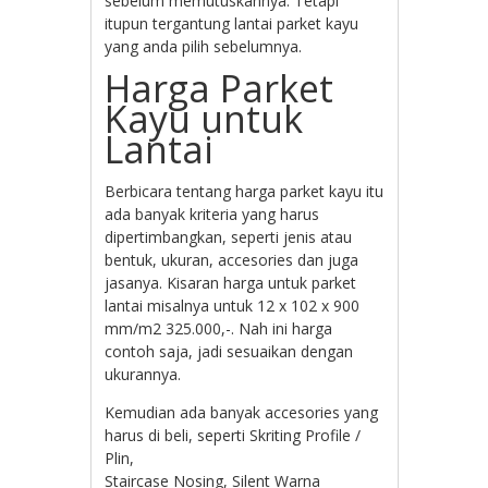
sebelum memutuskannya. Tetapi
itupun tergantung lantai parket kayu
yang anda pilih sebelumnya.
Harga Parket
Kayu untuk
Lantai
Berbicara tentang harga parket kayu itu
ada banyak kriteria yang harus
dipertimbangkan, seperti jenis atau
bentuk, ukuran, accesories dan juga
jasanya. Kisaran harga untuk parket
lantai misalnya untuk 12 x 102 x 900
mm/m2 325.000,-. Nah ini harga
contoh saja, jadi sesuaikan dengan
ukurannya.
Kemudian ada banyak accesories yang
harus di beli, seperti Skriting Profile /
Plin,
Staircase Nosing, Silent Warna