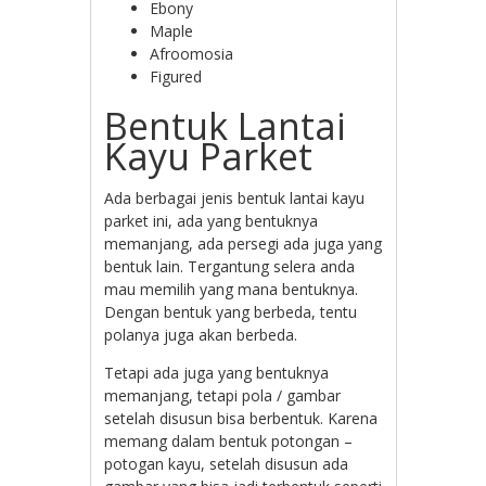
Ebony
Maple
Afroomosia
Figured
Bentuk Lantai
Kayu Parket
Ada berbagai jenis bentuk lantai kayu
parket ini, ada yang bentuknya
memanjang, ada persegi ada juga yang
bentuk lain. Tergantung selera anda
mau memilih yang mana bentuknya.
Dengan bentuk yang berbeda, tentu
polanya juga akan berbeda.
Tetapi ada juga yang bentuknya
memanjang, tetapi pola / gambar
setelah disusun bisa berbentuk. Karena
memang dalam bentuk potongan –
potogan kayu, setelah disusun ada